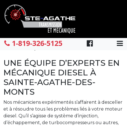
1-819-326-5125
Mécanique diesel
CONTACT
À
PROPOS
UNE ÉQUIPE D’EXPERTS EN
MÉCANIQUE DIESEL À
1-
SAINTE-AGATHE-DES-
819-
MONTS
326-
Nos mécaniciens expérimentés s’affairent à desceller
et à résoudre tous les problèmes liés à votre moteur
5125
diesel. Qu’il s’agisse de système d’injection,
d’échappement, de turbocompresseurs ou autres,